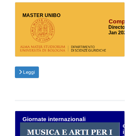
  MASTER UNIBO
 Comparati
  Director Pr
  Jan 2027 - 
Leggi
Giornate internazionali 
  di s
  inte